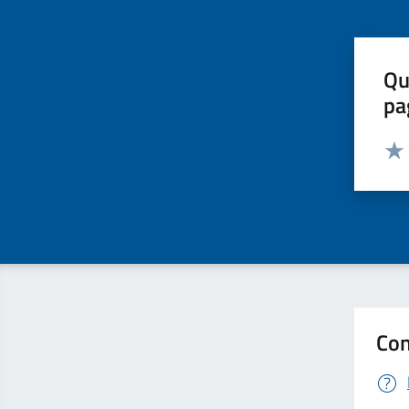
Qu
pa
Valut
Valu
Con