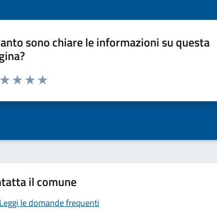
anto sono chiare le informazioni su questa
gina?
a da 1 a 5 stelle la pagina
ta 1 stelle su 5
Valuta 2 stelle su 5
Valuta 3 stelle su 5
Valuta 4 stelle su 5
Valuta 5 stelle su 5
tatta il comune
Leggi le domande frequenti