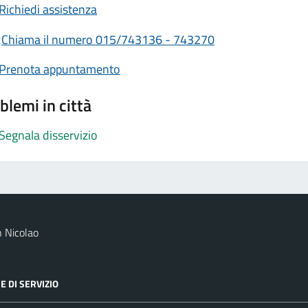
Richiedi assistenza
Chiama il numero 015/743136 - 743270
Prenota appuntamento
blemi in città
Segnala disservizio
 Nicolao
E DI SERVIZIO