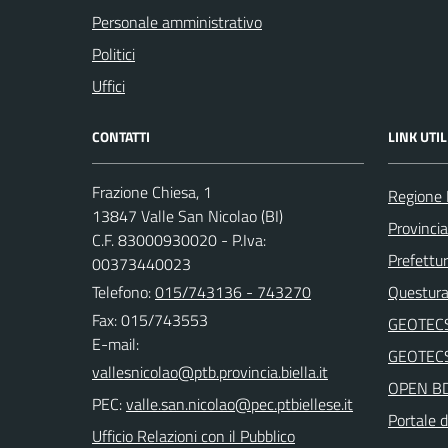
Personale amministrativo
Politici
Uffici
CONTATTI
LINK UTIL
Frazione Chiesa, 1
Regione
13847 Valle San Nicolao (BI)
Provincia
C.F. 83000930020 - P.Iva:
Prefettur
00373440023
Telefono:
015/743136 - 743270
Questura 
Fax: 015/743553
GEOTEC
E-mail:
GEOTEC
OPEN B
PEC:
Portale d
Ufficio Relazioni con il Pubblico