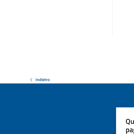
Indietro
Qu
pa