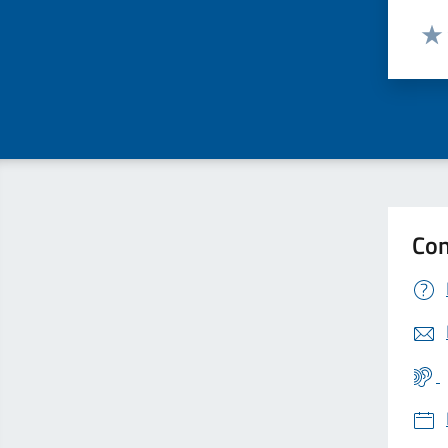
Valut
Valu
Con