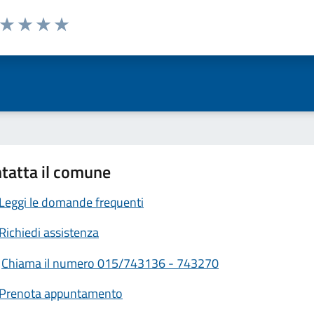
a da 1 a 5 stelle la pagina
ta 1 stelle su 5
Valuta 2 stelle su 5
Valuta 3 stelle su 5
Valuta 4 stelle su 5
Valuta 5 stelle su 5
tatta il comune
Leggi le domande frequenti
Richiedi assistenza
Chiama il numero 015/743136 - 743270
Prenota appuntamento